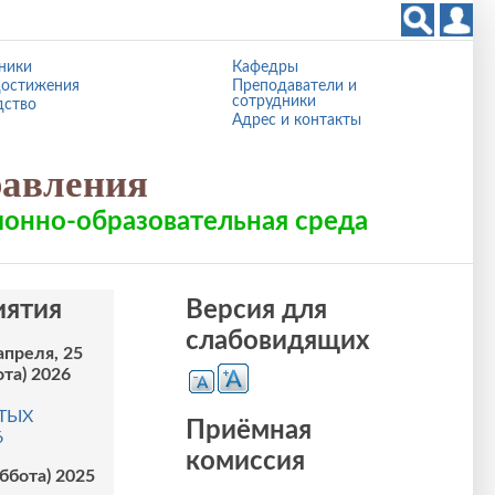
ники
Кафедры
остижения
Преподаватели и
сотрудники
дство
Адрес и контакты
равления
онно-образовательная среда
ятия
Версия для
слабовидящих
апреля, 25
ота) 2026
ТЫХ
Приёмная
6
комиссия
уббота) 2025