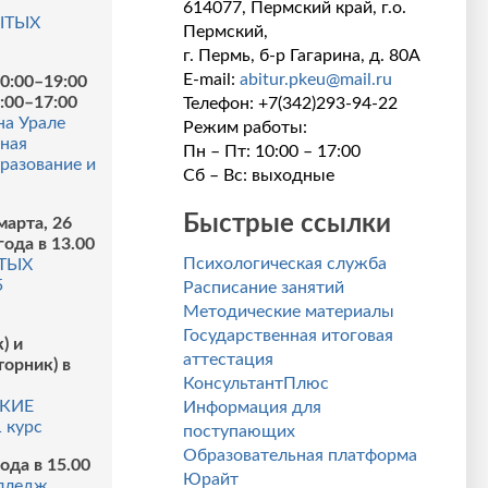
614077, Пермский край, г.о.
ЫТЫХ
Пермский,
г. Пермь, б-р Гагарина, д. 80А
E-mail:
abitur.pkeu@mail.ru
10:00–19:00
0:00–17:00
Телефон: +7(342)293-94-22
на Урале
Режим работы:
ная
Пн – Пт: 10:00 – 17:00
разование и
Сб – Вс: выходные
Быстрые ссылки
марта, 26
года в 13.00
Психологическая служба
ТЫХ
5
Расписание занятий
Методические материалы
Государственная итоговая
) и
аттестация
торник) в
КонсультантПлюс
КИЕ
Информация для
 курс
поступающих
Образовательная платформа
ода в 15.00
Юрайт
лледж