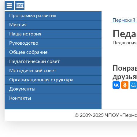
Перейти к основному содержанию
Программа развития
Пермский 
Миссия
Педа
Наша история
Педагогич
Руководство
Общее собрание
Педагогический совет
Понрав
Методический совет
друзья
Организационная структура
Документы
Контакты
©
2009-2025 ЧПОУ «Пермск