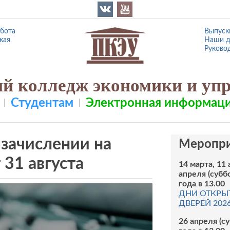
абота
Выпуск
кая
Наши д
Руково
й колледж экономики и уп
Студентам
Электронная информаци
зачислении на
Меропри
31 августа
14 марта, 11 
апреля (субб
года в 13.00
ДНИ ОТКРЫ
ДВЕРЕЙ 202
26 апреля (с