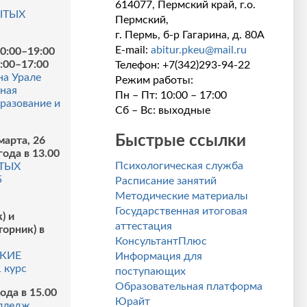
614077, Пермский край, г.о.
ЫТЫХ
Пермский,
г. Пермь, б-р Гагарина, д. 80А
E-mail:
abitur.pkeu@mail.ru
10:00–19:00
0:00–17:00
Телефон: +7(342)293-94-22
на Урале
Режим работы:
ная
Пн – Пт: 10:00 – 17:00
разование и
Сб – Вс: выходные
Быстрые ссылки
марта, 26
года в 13.00
Психологическая служба
ТЫХ
5
Расписание занятий
Методические материалы
Государственная итоговая
) и
аттестация
торник) в
КонсультантПлюс
КИЕ
Информация для
 курс
поступающих
Образовательная платформа
ода в 15.00
Юрайт
лледж