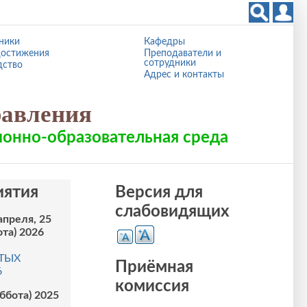
ники
Кафедры
остижения
Преподаватели и
сотрудники
дство
Адрес и контакты
равления
онно-образовательная среда
ятия
Версия для
слабовидящих
апреля, 25
ота) 2026
ТЫХ
Приёмная
6
комиссия
уббота) 2025