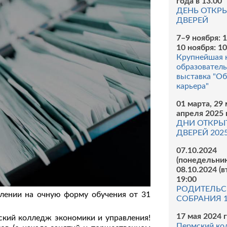
года в 13.00
ДЕНЬ ОТКР
ДВЕРЕЙ
7–9 ноября: 
10 ноября: 1
Крупнейшая 
образователь
выставка "Об
карьера"
01 марта, 29 
апреля 2025 
ДНИ ОТКРЫ
ДВЕРЕЙ 202
07.10.2024
(понедельник
08.10.2024 (в
19:00
РОДИТЕЛЬС
лении на очную форму обучения от 31
СОБРАНИЯ 1
17 мая 2024 г
ский колледж экономики и управления!
Пермский ко